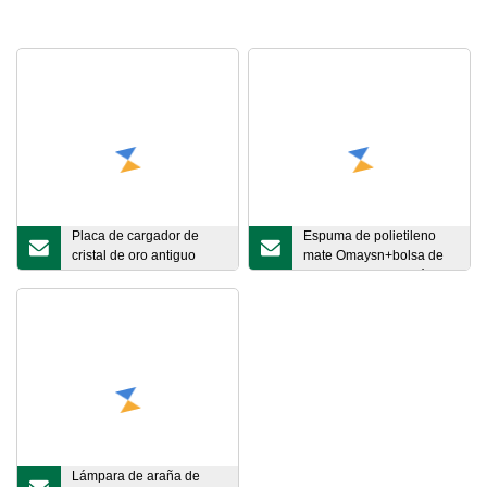
Placa de cargador de
Espuma de polietileno
cristal de oro antiguo
mate Omaysn+bolsa de
colorido turco hecho a
burbujas+caja marrón
mano al por mayor
Guangdong, florero de
caliente
porcelana China
decoración del hogar
Lámpara de araña de