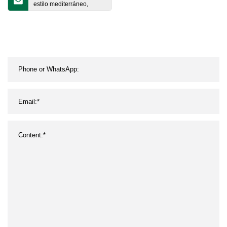
estilo mediterráneo,
mosaico hecho a mano,
grandes lámparas turcas
(WH