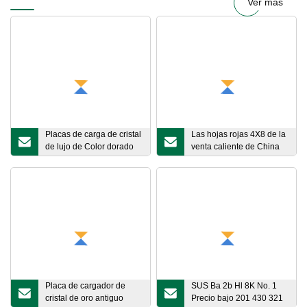
Ver más
del hogar, florero
moderno Ikebana
Placas de carga de cristal
Las hojas rojas 4X8 de la
de lujo de Color dorado
venta caliente de China
de 13 pulgadas, placa de
modificaron la placa
carga de oro turco para
gruesa de la hoja del
decoración de mesa
cátodo de cobre del
99,9% puro de
bronce/latón T2 para
requisitos particulares
Placa de cargador de
SUS Ba 2b Hl 8K No. 1
cristal de oro antiguo
Precio bajo 201 430 321