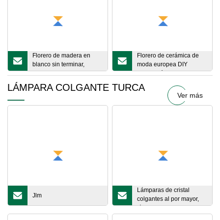
para decoración de interiores
Florero de madera en
Florero de cerámica de
blanco sin terminar,
moda europea DIY
florero hecho a mano,
decoración del hogar
contenedor de flores
pequeños jarrones de
LÁMPARA COLGANTE TURCA
naturales, juguetes de
cerámica
Ver más
pintura DIY para pintar a
mano, manualidades,
decoración del hogar y la
Oficina
Lámparas de cristal
Jlm
colgantes al por mayor,
lámparas de cristal de
mosaico hechas a mano