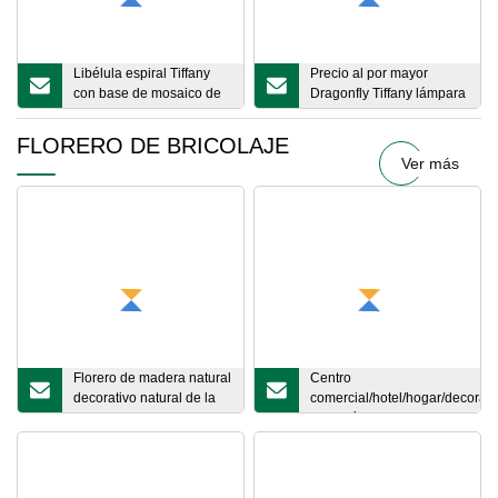
Libélula espiral Tiffany
Precio al por mayor
con base de mosaico de
Dragonfly Tiffany lámpara
mosca retorcida Multi
de pie de vidrieras
FLORERO DE BRICOLAJE
Ver más
Florero de madera natural
Centro
decorativo natural de la
comercial/hotel/hogar/decorac
tabla de la planta del
de jardín Florero de resina
soporte para el hogar
Florero de fibra de vidrio de
tamaño pequeño Banquete de
boda moderno Decoración de
escenario Florero transparente