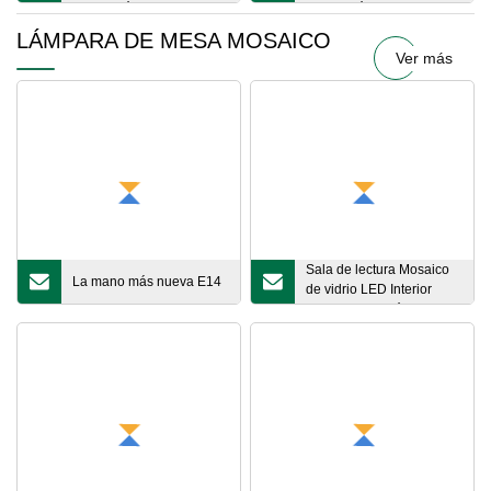
decoración candelabros
decoración del hogar
LÁMPARA DE MESA MOSAICO
Ver más
Sala de lectura Mosaico
La mano más nueva E14
de vidrio LED Interior
Hotel Iluminación de
mesa de cemento
decorativa Lámpara de
mesa de vidrio moderna
para sala de estar
Dormitorio Estudio Luz de
escritorio