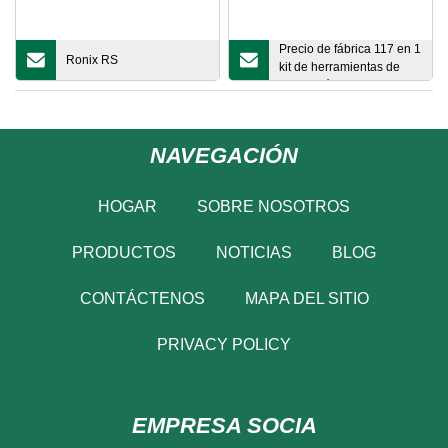
Precio de fábrica 117 en 1
Ronix RS
kit de herramientas de
reparación DIY para el
hogar, juego de
destornilladores para
teléfono, ordenador
NAVEGACIÓN
portátil
HOGAR
SOBRE NOSOTROS
PRODUCTOS
NOTICIAS
BLOG
CONTÁCTENOS
MAPA DEL SITIO
PRIVACY POLICY
EMPRESA SOCIA