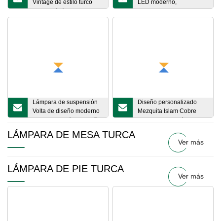
Vintage de estilo turco
LED moderno,
marroquí, lámpara grande
candelabro de cristal de
mediterránea con Base
lujo LED grande de Metal
E27 (WH
antiguo con sellos
calientes turcos
modernos de China
Lámpara de suspensión
Diseño personalizado
Volta de diseño moderno
Mezquita Islam Cobre
con iluminación de araña
Cristal Iluminación
de comedor breve
Lámpara islámica (WH
LÁMPARA DE MESA TURCA
nórdica (WH
Ver más
LÁMPARA DE PIE TURCA
Ver más