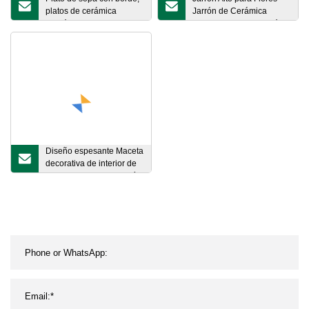
platos de cerámica
Jarrón de Cerámica
marrón claro para
Blanca para Decoración
restaurante, vajilla de
del Hogar Pampas
porcelana, platos de
diseño turco para Hotel
Diseño espesante Maceta
decorativa de interior de
alta calidad Hogar Jardín
al aire libre Nuevo florero
de color lujoso para fiesta
de bodas y decoración de
la casa