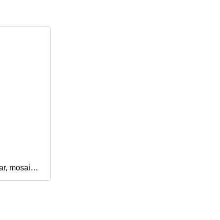
ar, mosaico
res, artes y
ro de vidrio