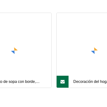
to de sopa con borde,
Decoración del hog
tos de cerámica marrón
Simple de vidrio, flo
o para restaurante, vajilla
manualidades, flore