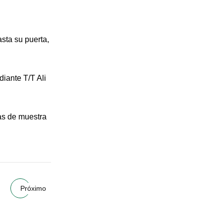
sta su puerta,
iante T/T Ali
fas de muestra
Próximo