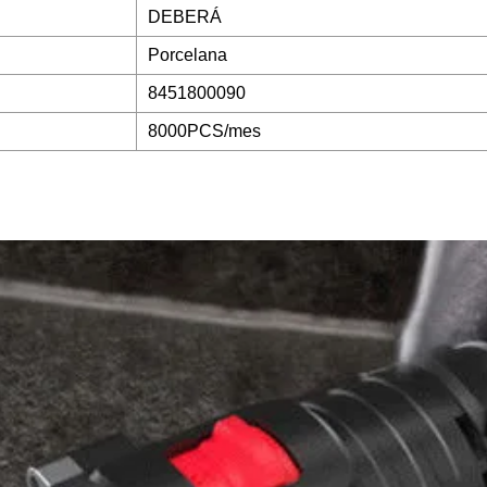
DEBERÁ
Porcelana
8451800090
8000PCS/mes