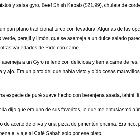
ixtos y salsa gyro, Beef Shish Kebab ($21,99), chuleta de corde
 un pan plano tradicional turco con levadura. Algunas de las op
o verde, perejil y limón, que se asemeja a un dulce salado pare
 otras variedades de Pide con carne.
asemeja a un Gyro relleno con deliciosa y tierna carne de res,
y ajo. Era un plato del que había visto y oído cosas maravillo
na especie de puré suave hecho con berenjena asada, tahini, limó
ella dijo que era uno de sus favoritos, lo que me entusiasmó aú
to de aceite de oliva y una pizca de pimentón encima. Era rico,
ena el viaje al Café Sabah solo por ese plato.